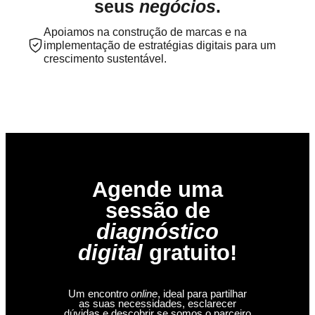
seus
negócios
.
Apoiamos na construção de marcas e na
implementação de estratégias digitais para um
crescimento sustentável.
Agende uma
sessão de
diagnóstico
digital
gratuito!
Um encontro
online
, ideal para partilhar
as suas necessidades, esclarecer
dúvidas e descobrir se somos o parceiro