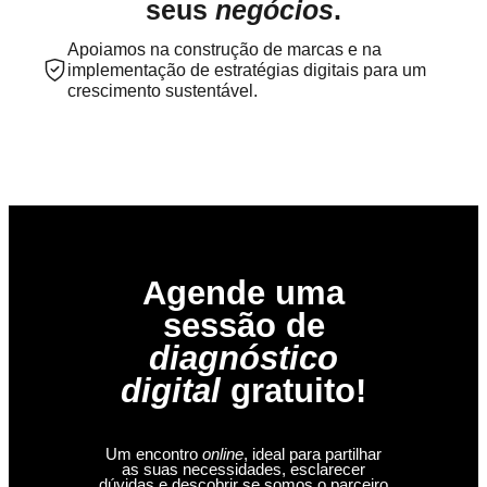
seus
negócios
.
Apoiamos na construção de marcas e na
implementação de estratégias digitais para um
crescimento sustentável.
Agende uma
sessão de
diagnóstico
digital
gratuito!
Um encontro
online
, ideal para partilhar
as suas necessidades, esclarecer
dúvidas e descobrir se somos o parceiro