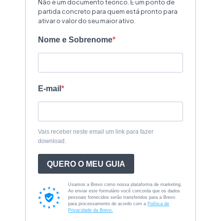
Não é um documento teórico. É um ponto de
partida concreto para quem está pronto para
ativar o valor do seu maior ativo.
Nome e Sobrenome
E-mail
Vais receber neste email um link para fazer
download.
QUERO O MEU GUIA
Usamos a Brevo como nossa plataforma de marketing.
Ao enviar este formulário você concorda que os dados
pessoais fornecidos serão transferidos para a Brevo
para processamento de acordo com a
Política de
Privacidade da Brevo.