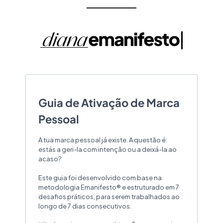
Saltar
para
o
conteúdo
Guia de Ativação de Marca
Pessoal
A tua marca pessoal já existe. A questão é:
estás a geri-la com intenção ou a deixá-la ao
acaso?
Este guia foi desenvolvido com base na
metodologia Emanifesto® e estruturado em 7
desafios práticos, para serem trabalhados ao
longo de 7 dias consecutivos.